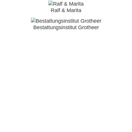
Ralf & Marita
Bestattungsinstitut Grotheer
Grotheer Bestattungen
Hauptsitz
Glinde 7
27432 Oerel
Filiale
Bremer Straße 22
27432 Bremervörde
Telefon: (0 47 61) 61 44 u. 9 20 30
Telefax: (0 47 61) 7 07 12
E-Mail:
kontakt@grotheer-bestattungen.de