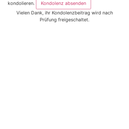
kondolieren.
Kondolenz absenden
Vielen Dank, ihr Kondolenzbeitrag wird nach
Prüfung freigeschaltet.
Kondolenzbuch
Kontakt
Schützendamen Glinde
Heiner Schlesselmann
Diana Waida
Wilfried und Anke Stüve