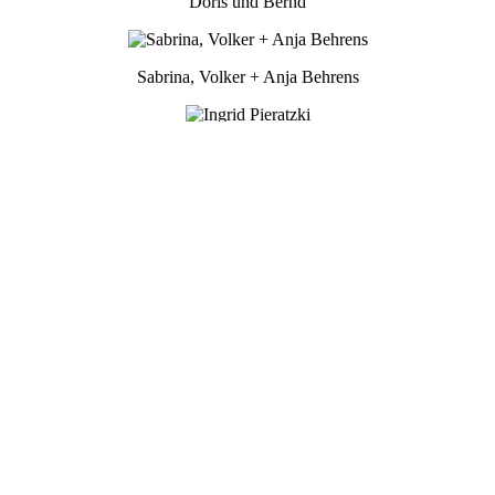
Doris und Bernd
Sabrina, Volker + Anja Behrens
Ingrid Pieratzki
Daniela Bonin
Edeltraut und Wolfgang Melzer
Annegrete Feindt
Anke Stüve